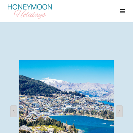
START
FLITTERWOCHEN
HEIRATEN IM AUSLAND
HOCHZEITSGESCHENK
SHOP
ÜBER UNS